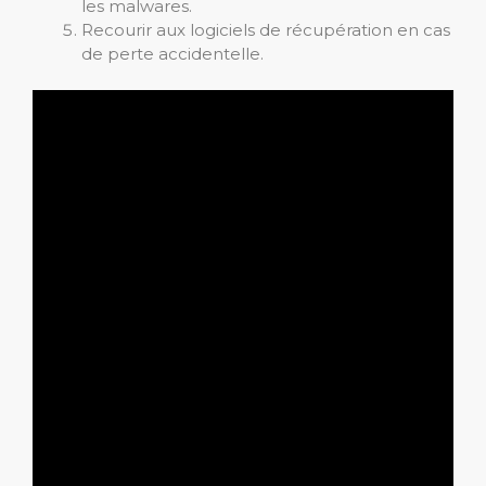
les malwares.
Recourir aux logiciels de récupération en cas
de perte accidentelle.