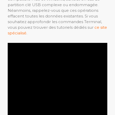
partition clé USB complexe ou endommagée.
Néanmoins, rappelez-vous que ces opérations
effacent toutes les données existantes. Si vous
souhaitez approfondir les commandes Terminal,
vous pouvez trouver des tutoriels dédiés sur
ce site
spécialisé
.