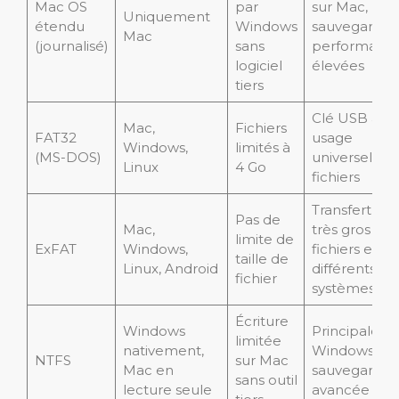
Mac OS
par
sur Mac,
Uniquement
étendu
Windows
sauvegarde 
Mac
(journalisé)
sans
performanc
logiciel
élevées
tiers
Clé USB à
Mac,
Fichiers
FAT32
usage
Windows,
limités à
(MS-DOS)
universel, pet
Linux
4 Go
fichiers
Transfert de
Pas de
Mac,
très gros
limite de
ExFAT
Windows,
fichiers entr
taille de
Linux, Android
différents
fichier
systèmes
Écriture
Windows
Principalem
limitée
nativement,
Windows,
NTFS
sur Mac
Mac en
sauvegarde
sans outil
lecture seule
avancée