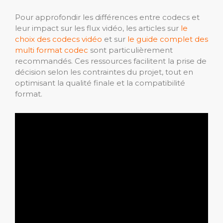
Pour approfondir les différences entre codecs et
leur impact sur les flux vidéo, les articles sur
le
choix des codecs vidéo
et sur
le guide complet des
multi format codec
sont particulièrement
recommandés. Ces ressources facilitent la prise de
décision selon les contraintes du projet, tout en
optimisant la qualité finale et la compatibilité
format.