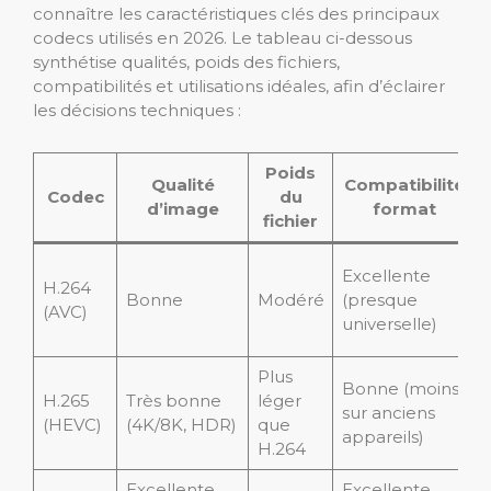
connaître les caractéristiques clés des principaux
codecs utilisés en 2026. Le tableau ci-dessous
synthétise qualités, poids des fichiers,
compatibilités et utilisations idéales, afin d’éclairer
les décisions techniques :
Poids
Qualité
Compatibilité
Codec
du
d’image
format
fichier
Excellente
H.264
Bonne
Modéré
(presque
(AVC)
universelle)
Plus
Bonne (moins
H.265
Très bonne
léger
sur anciens
(HEVC)
(4K/8K, HDR)
que
appareils)
H.264
Excellente
Excellente