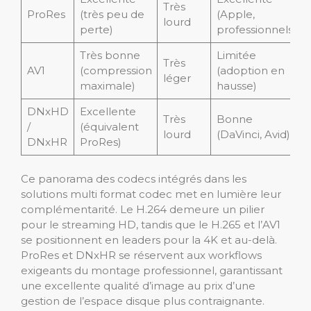
Très
ProRes
(très peu de
(Apple,
lourd
perte)
professionnels)
Très bonne
Limitée
Très
AV1
(compression
(adoption en
léger
maximale)
hausse)
DNxHD
Excellente
Très
Bonne
/
(équivalent
lourd
(DaVinci, Avid)
DNxHR
ProRes)
Ce panorama des codecs intégrés dans les
solutions multi format codec met en lumière leur
complémentarité. Le H.264 demeure un pilier
pour le streaming HD, tandis que le H.265 et l’AV1
se positionnent en leaders pour la 4K et au-delà.
ProRes et DNxHR se réservent aux workflows
exigeants du montage professionnel, garantissant
une excellente qualité d’image au prix d’une
gestion de l’espace disque plus contraignante.