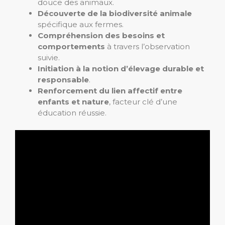
douce des animaux.
Découverte de la biodiversité animale
spécifique aux fermes.
Compréhension des besoins et
comportements
à travers l’observation
suivie.
Initiation à la notion d’élevage durable et
responsable
.
Renforcement du lien affectif entre
enfants et nature
, facteur clé d’une
éducation réussie.