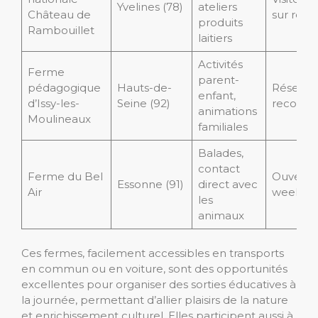
Yvelines (78)
ateliers
Château de
sur rése
produits
Rambouillet
laitiers
Activités
Ferme
parent-
pédagogique
Hauts-de-
Réservat
enfant,
d’Issy-les-
Seine (92)
recomm
animations
Moulineaux
familiales
Balades,
contact
Ferme du Bel
Ouvertur
Essonne (91)
direct avec
Air
weeken
les
animaux
Ces fermes, facilement accessibles en transports
en commun ou en voiture, sont des opportunités
excellentes pour organiser des sorties éducatives à
la journée, permettant d’allier plaisirs de la nature
et enrichissement culturel. Elles participent aussi à