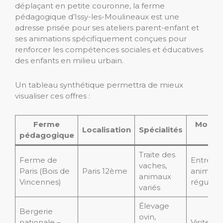
déplaçant en petite couronne, la ferme
pédagogique d’Issy-les-Moulineaux est une
adresse prisée pour ses ateliers parent-enfant et
ses animations spécifiquement conçues pour
renforcer les compétences sociales et éducatives
des enfants en milieu urbain.
Un tableau synthétique permettra de mieux
visualiser ces offres :
Ferme
Modali
Localisation
Spécialités
pédagogique
vis
Traite des
Ferme de
Entrée li
vaches,
Paris (Bois de
Paris 12ème
animati
animaux
Vincennes)
régulièr
variés
Élevage
Bergerie
ovin,
nationale –
Visites 