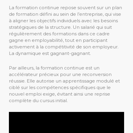
La formation continue repose souvent sur un plan
de formation défini au sein de l’entreprise, qui vise
à aligner les objectifs individuels avec les besoins
stratégiques de la structure. Un salarié qui suit
régulièrement des formations dans ce cadre
gagne en employabilité, tout en participant
activement à la compétitivité de son employeur.
La dynamique est gagnant-gagnant.
Par ailleurs, la formation continue est un
accélérateur précieux pour une reconversion
réussie. Elle autorise un apprentissage modulé et
ciblé sur les compétences spécifiques que le
nouvel emploi exige, évitant ainsi une reprise
complète du cursus initial.