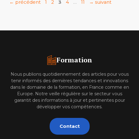
Page
Page
Page
Page
Page
←
précédent
1
2
3
4
…
11
→
suivant
Formation
Nous publions quotidiennement des articles pour vous
tenir informés des dernières tendances et innovations
dans le domaine de la formation, en France comme en
Europe. Notre veille régulière sur le secteur vous
garantit des informations à jour et pertinentes pour
développer vos compétences.
Contact